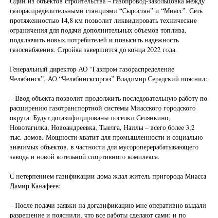
Один из объектов строительства – газопровод-закольцовка между
газораспределительными станциями “Сыростан” и “Миасс”. Сеть
протяженностью 14,8 км позволит ликвидировать технические
ограничения для подачи дополнительных объемов топлива,
подключить новых потребителей и повысить надежность
газоснабжения. Стройка завершится до конца 2022 года.
Генеральный директор АО “Газпром газораспределение
Челябинск”, АО “Челябинскгоргаз” Владимир Серадский пояснил:
– Ввод объекта позволит продолжить последовательную работу по
расширению газотранспортной системы Миасского городского
округа. Будут догазифицированы поселки Селянкино,
Новотагилка, Новоандреевка, Тыелга, Наилы – всего более 3,2
тыс. домов. Мощности хватит для промышленности и социально
значимых объектов, в частности для мусороперерабатывающего
завода и новой котельной спортивного комплекса.
С нетерпением газификации дома ждал житель пригорода Миасса
Дамир Канафеев:
– После подачи заявки на догазификацию мне оперативно выдали
разрешение и пояснили, что все работы сделают сами: и по