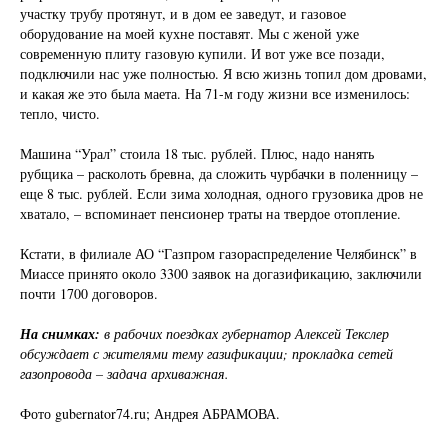
участку трубу протянут, и в дом ее заведут, и газовое
оборудование на моей кухне поставят. Мы с женой уже
современную плиту газовую купили. И вот уже все позади,
подключили нас уже полностью. Я всю жизнь топил дом дровами,
и какая же это была маета. На 71-м году жизни все изменилось:
тепло, чисто.
Машина “Урал” стоила 18 тыс. рублей. Плюс, надо нанять
рубщика – расколоть бревна, да сложить чурбачки в поленницу –
еще 8 тыс. рублей. Если зима холодная, одного грузовика дров не
хватало, – вспоминает пенсионер траты на твердое отопление.
Кстати, в филиале АО “Газпром газораспределение Челябинск” в
Миассе принято около 3300 заявок на догазификацию, заключили
почти 1700 договоров.
На снимках:
в рабочих поездках губернатор Алексей Текслер
обсуждает с жителями тему газификации; прокладка сетей
газопровода – задача архиважная.
Фото gubernator74.ru; Андрея АБРАМОВА.