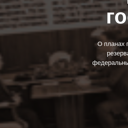
г
О планах 
резерв
федеральны