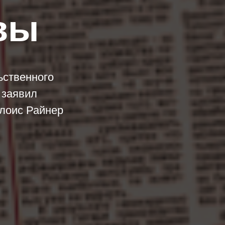
вы
ьственного
 заявил
лоис Райнер