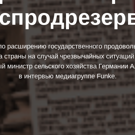
оспродрезер
по расширению государственного продовол
а страны на случай чрезвычайных ситуаций
й министр сельского хозяйства Германии А
в интервью медиагруппе Funke.