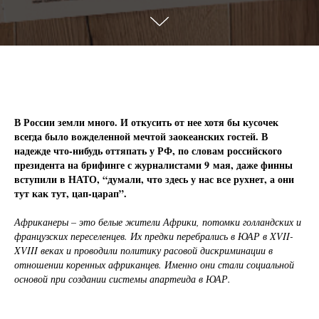
В России земли много. И откусить от нее хотя бы кусочек
всегда было вожделенной мечтой заокеанских гостей. В
надежде что-нибудь оттяпать у РФ, по словам российского
президента на брифинге с журналистами 9 мая, даже финны
вступили в НАТО, “думали, что здесь у нас все рухнет, а они
тут как тут, цап-царап”.
Африканеры – это белые жители Африки, потомки голландских и
французских переселенцев. Их предки перебрались в ЮАР в XVII-
XVIII веках и проводили политику расовой дискриминации в
отношении коренных африканцев. Именно они стали социальной
основой при создании системы апартеида в ЮАР.