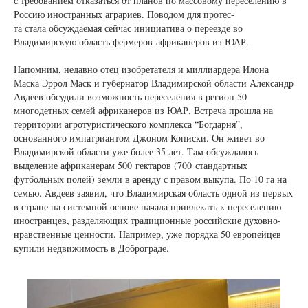
с требованием отказаться от планов по массовому переселению в
Россию иностранных аграриев. Поводом для протес-
та стала обсуждаемая сейчас инициатива о переезде во
Владимирскую область фермеров-африканеров из ЮАР.
Напомним, недавно отец изобретателя и миллиардера Илона
Маска Эррол Маск и губернатор Владимирской области Александр
Авдеев обсудили возможность переселения в регион 50
многодетных семей африканеров из ЮАР. Встреча прошла на
территории агротуристического комплекса “Богдарня”,
основанного импатриантом Джоном Кописки. Он живет во
Владимирской области уже более 35 лет. Там обсуждалось
выделение африканерам 500 гектаров (700 стандартных
футбольных полей) земли в аренду с правом выкупа. По 10 га на
семью. Авдеев заявил, что Владимирская область одной из первых
в стране на системной основе начала привлекать к переселению
иностранцев, разделяющих традиционные российские духовно-
нравственные ценности. Например, уже порядка 50 европейцев
купили недвижимость в Доброграде.