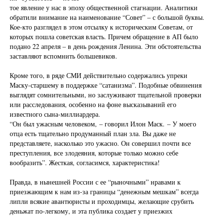
тое явление у нас в эпоху общественной стагнации. Аналитики
обратили внимание на наименование “Совет” – с большой буквы.
Кое-кто разглядел в этом отсылку к историческим Советам, от
которых пошла советская власть. Причем обращение в АП было
подано 22 апреля – в день рождения Ленина. Эти обстоятельства
заставляют вспомнить большевиков.
Кроме того, в ряде СМИ действительно содержались упреки
Маску-старшему в поддержке “сатанизма”. Подобные обвинения
выглядят сомнительными, но заслуживают тщательной проверки
или расследования, особенно на фоне высказываний его
известного сына-миллиардера.
“Он был ужасным человеком, – говорил Илон Маск. – У моего
отца есть тщательно продуманный план зла. Вы даже не
представляете, насколько это ужасно. Он совершил почти все
преступления, все злодеяния, которые только можно себе
вообразить”. Жесткая, согласимся, характеристика!
Правда, в нынешней России с ее “рыночными” нравами к
приезжающим к нам из-за границы “денежным мешкам” всегда
липли всякие авантюристы и проходимцы, желающие срубить
деньжат по-легкому, и эта публика создает у приезжих