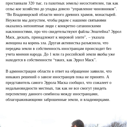
простаивали 320 тыс. га пахотных земель) несостоятелен, так как
сельс-кое хозяйство до упадка довело “управление чиновников”.
“Во Владимирской области много древних храмов, монастырей.
Неужели мы допустим, чтобы рядом с нашими святынями
оказались непонятные люди с конкретно сатанинскими
наклонностями, про что свидетельствуют файлы Эпштейна? Эррол
Маск, дескать, принадлежит к мировой элите”, – указала
женщина на корень зла. Другая активистка разъяснила, что
передача земли в собственность иностранцам происходит без
учета мнения народа. До 1 млн га российской земли якобы уже
находится в собственности “таких, как Эррол Маск”.
В администрации области в ответ на обращение заявили, что
никаких решений о завозе иностранцев пока не принято. А
представитель самого Эррола Маска сообщил, что сожалеет о
недальновидности местных, так как не все смогут увидеть
перспективу данного симбиоза между иностранцами,
облагораживающими заброшенные земли, и владимирцами.