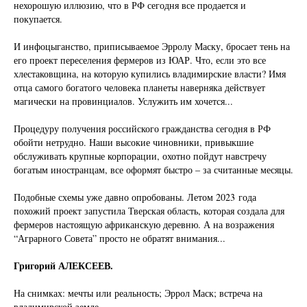
нехорошую иллюзию, что в РФ сегодня все продается и
покупается.
И инфоцыганство, приписываемое Эрролу Маску, бросает тень на
его проект переселения фермеров из ЮАР. Что, если это все
хлестаковщина, на которую купились владимирские власти? Имя
отца самого богатого человека планеты наверняка действует
магически на провинциалов. Услужить им хочется...
Процедуру получения российского гражданства сегодня в РФ
обойти нетрудно. Наши высокие чиновники, привыкшие
обслуживать крупные корпорации, охотно пойдут навстречу
богатым иностранцам, все оформят быстро – за считанные месяцы.
Подобные схемы уже давно опробованы. Летом 2023 года
похожий проект запустила Тверская область, которая создала для
фермеров настоящую африканскую деревню. А на возражения
“Аграрного Совета” просто не обратят внимания...
Григорий АЛЕКСЕЕВ.
На снимках: мечты или реальность; Эррол Маск; встреча на
владимирской земле.