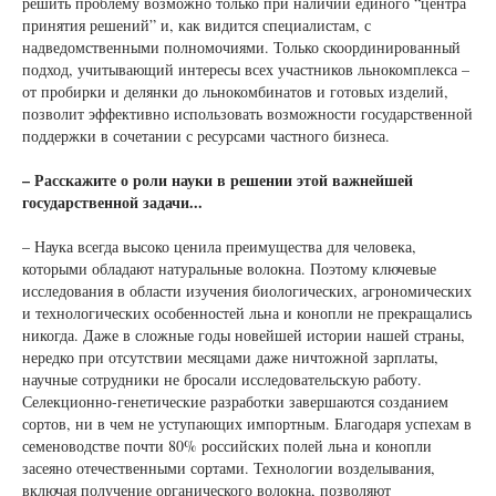
решить проблему возможно только при наличии единого “центра
принятия решений” и, как видится специалистам, с
надведомственными полномочиями. Только скоординированный
подход, учитывающий интересы всех участников льнокомплекса –
от пробирки и делянки до льнокомбинатов и готовых изделий,
позволит эффективно использовать возможности государственной
поддержки в сочетании с ресурсами частного бизнеса.
– Расскажите о роли науки в решении этой важнейшей
государственной задачи...
– Наука всегда высоко ценила преимущества для человека,
которыми обладают натуральные волокна. Поэтому ключевые
исследования в области изучения биологических, агрономических
и технологических особенностей льна и конопли не прекращались
никогда. Даже в сложные годы новейшей истории нашей страны,
нередко при отсутствии месяцами даже ничтожной зарплаты,
научные сотрудники не бросали исследовательскую работу.
Селекционно-генетические разработки завершаются созданием
сортов, ни в чем не уступающих импортным. Благодаря успехам в
семеноводстве почти 80% российских полей льна и конопли
засеяно отечественными сортами. Технологии возделывания,
включая получение органического волокна, позволяют