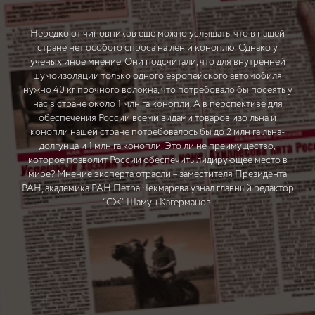
Нередко от чиновников еще можно услышать, что в нашей
стране нет особого спроса на лен и коноплю. Однако у
ученых иное мнение. Они подсчитали, что для внутренней
шумоизоляции только одного европейского автомобиля
нужно 40 кг прочного волокна, что потребовало бы посеять у
нас в стране около 1 млн га конопли. А в перспективе для
обеспечения России всеми видами товаров изо льна и
конопли нашей стране потребовалось бы до 2 млн га льна-
долгунца и 1 млн га конопли. Это ли не преимущество,
которое позволит России обеспечить лидирующее место в
мире? Мнение эксперта отрасли – заместителя Президента
РАН, академика РАН Петра Чекмарева узнал главный редактор
“СЖ” Шамун Кагерманов.