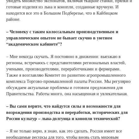
увидеть множество экспонатов, включая ткацкие станки, прялки и
готовые изделия из льна и конопли, созданные вручную. И
находится все это в Большом Подберезье, что в Кайбицком
районе.
– Человеку с таким колоссальным производственным и
управленческим опытом не бывает скучно в уютном
“академическом кабинете”?
– Мне некогда скучать. Я постоянно в движении: выезжаю в
регионы, встречаюсь с представителями региональных властей,
учеными, производителями, переработчиками и фермерами.
Также я возглавляю Комитет по развитию агропромышленного
комплекса Торгово-промышленной палаты России. Мы регулярно
обсуждаем актуальные проблемы и готовим предложения для
Правительства. Работы много, она насыщенная и увлекательная.
– Вы сами верите, что найдутся силы и возможности для
возрождения производства и переработки, исторических для
России культур – льна-долгунца и конопли технической?
– Я не только верю, я знаю, как это сделать. Россия имеет все
необходимые ресурсы для того, чтобы вновь стать мировым