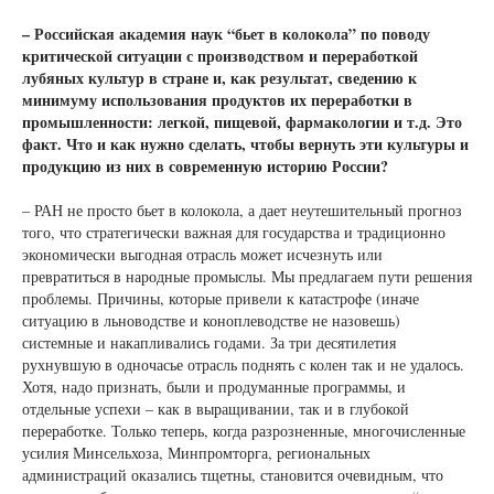
– Российская академия наук “бьет в колокола” по поводу
критической ситуации с производством и переработкой
лубяных культур в стране и, как результат, сведению к
минимуму использования продуктов их переработки в
промышленности: легкой, пищевой, фармакологии и т.д. Это
факт. Что и как нужно сделать, чтобы вернуть эти культуры и
продукцию из них в современную историю России?
– РАН не просто бьет в колокола, а дает неутешительный прогноз
того, что стратегически важная для государства и традиционно
экономически выгодная отрасль может исчезнуть или
превратиться в народные промыслы. Мы предлагаем пути решения
проблемы. Причины, которые привели к катастрофе (иначе
ситуацию в льноводстве и коноплеводстве не назовешь)
системные и накапливались годами. За три десятилетия
рухнувшую в одночасье отрасль поднять с колен так и не удалось.
Хотя, надо признать, были и продуманные программы, и
отдельные успехи – как в выращивании, так и в глубокой
переработке. Только теперь, когда разрозненные, многочисленные
усилия Минсельхоза, Минпромторга, региональных
администраций оказались тщетны, становится очевидным, что