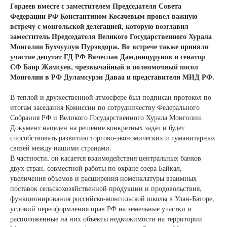
Гордеев вместе с заместителем Председателя Совета
Федерации РФ Константином Косачевым провел важную
встречу с монгольской делегацией, которую возглавил
заместитель Председателя Великого Государственного Хурала
Монголии Бухчуулун Пурэвдорж. Во встрече также приняли
участие депутат ГД РФ Вячеслав Дамдинцурунов и сенатор
СФ Баир Жамсуев, чрезвычайный и полномочный посол
Монголии в РФ Дуламсурэн Даваа и представители МИД РФ.
В теплой и дружественной атмосфере был подписан протокол по
итогам заседания Комиссии по сотрудничеству Федерального
Собрания РФ и Великого Государственного Хурала Монголии.
Документ нацелен на решение конкретных задач и будет
способствовать развитию торгово-экономических и гуманитарных
связей между нашими странами.
В частности, он касается взаимодействия центральных банков
двух стран, совместной работы по охране озера Байкал,
увеличения объемов и расширения номенклатуры взаимных
поставок сельскохозяйственной продукции и продовольствия,
функционирования российско-монгольской школы в Улан-Баторе,
условий переоформления прав РФ на земельные участки и
расположенные на них объекты недвижимости на территории