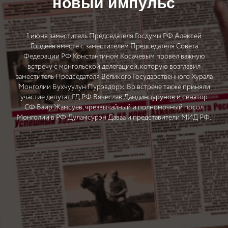
новый импульс
1 июня заместитель Председателя Госдумы РФ Алексей
Гордеев вместе с заместителем Председателя Совета
Федерации РФ Константином Косачевым провел важную
встречу с монгольской делегацией, которую возглавил
заместитель Председателя Великого Государственного Хурала
Монголии Бухчуулун Пурэвдорж. Во встрече также приняли
участие депутат ГД РФ Вячеслав Дамдинцурунов и сенатор
СФ Баир Жамсуев, чрезвычайный и полномочный посол
Монголии в РФ Дуламсурэн Даваа и представители МИД РФ.