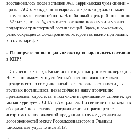
восстановилось после вспышек АЧС (африканская чума свиней –
прим. ТАСС), конкуренция выросла, и крепкий рубль снижает
нашу конкурентоспособность. Наш базовый сценарий по свинине
– 62 тыс. т, но все будет зависеть от валютного курса и уровня
поддержки транспортной составляющей. Здесь, к сожалению,
резко сокращается фондирование, которое так важно при наших
высоких тарифах.
– Планируете ли вы и дальше ежегодно наращивать поставки
в КНР?
– Стратегически – да. Китай остается для нас рынком номер один.
Но мы понимаем, что устойчивый рост поставок возможен
прежде всего по говядине: китайская сторона ввела квоты для
крупных поставщиков, цены сейчас на нашу продукцию
приемлемые, спрос есть, в том числе в премиальном сегменте, где
мы конкурируем с США и Австралией. По свинине наша задача в
обозримой перспективе – удержание доли и расширение
ассортимента поставляемой продукции в случае достижения
договоренностей между Россельхознадзором и Главным
таможенным управлением КНР.