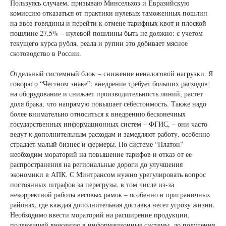
Пользуясь случаем, призываю Минсельхоз и Евразийскую
комиссию отказаться от практики нулевых таможенных пошлин
на ввоз говядины и перейти к отмене тарифных квот и плоской
пошлине 27,5% – нулевой пошлины быть не должно: с учетом
текущего курса рубля, реала и рупии это добивает мясное
скотоводство в России.
Отдельный системный блок – снижение неналоговой нагрузки. Я
говорю о “Честном знаке”: внедрение требует больших расходов
на оборудование и снижает производительность линий, растет
доля брака, что напрямую повышает себестоимость. Также надо
более внимательно относиться к внедрению бесконечных
государственных информационных систем – ФГИС, – они часто
ведут к дополнительным расходам и замедляют работу, особенно
страдает малый бизнес и фермеры. По системе “Платон”
необходим мораторий на повышение тарифов и отказ от ее
распространения на региональные дороги до улучшения
экономики в АПК. С Минтрансом нужно урегулировать вопрос
постоянных штрафов за перегрузы, в том числе из-за
некорректной работы весовых рамок – особенно в приграничных
районах, где каждая дополнительная доставка несет угрозу жизни.
Необходимо ввести мораторий на расширение продукции,
подлежащей внесению в информационные системы, до получения