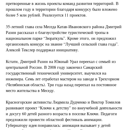
претворенные в жизнь проекты команд развития территорий. В
прошлом году в территории благодаря конкурсу было вложено
более 5 млн рублей. Реализуется 11 проектов.
35-летний глава села Меседа Катав-Ивановского района Дмитрий
Разин рассказал о благоустройстве туристической тропы в
национальном парке “Зюраткуль”. Кроме этого, он предложил
организовать конкурс на звание “Лучший сельский глава года”.
Алексей Текслер поддержал инициативу.
Кстати, Дмитрий Разин на Южный Урал переехал с семьей из
центральной России. В 2008 году закончил Самарский
государственный технический университет, выучился на
инженера. Семь лет отработал мастером на заводе в Трехгорном
(Челябинская область). Три года назад переехал на постоянное
место жительства в Меседу.
Красногорские активисты Людмила Дудченко и Виктор Томилов
развивают проект “Ключи к детству” по внеучебной деятельности
и досугу 60 детей разного возраста в поселке Ключи. Педагоги
предложили провести областной фестиваль анимации.
Губернатору идея понравилась: анимация вызывает у детей