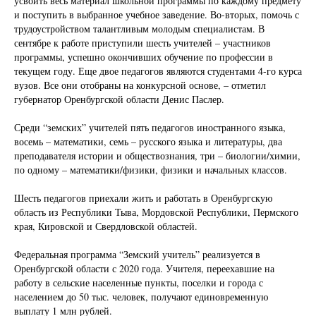
усвоить весь материал школьной программы по каждому предмету
и поступить в выбранное учебное заведение. Во-вторых, помочь с
трудоустройством талантливым молодым специалистам. В
сентябре к работе приступили шесть учителей – участников
программы, успешно окончивших обучение по профессии в
текущем году. Еще двое педагогов являются студентами 4-го курса
вузов. Все они отобраны на конкурсной основе, – отметил
губернатор Оренбургской области Денис Паслер.
Среди “земских” учителей пять педагогов иностранного языка,
восемь – математики, семь – русского языка и литературы, два
преподавателя истории и обществознания, три – биологии/химии,
по одному – математики/физики, физики и начальных классов.
Шесть педагогов приехали жить и работать в Оренбургскую
область из Республики Тыва, Мордовской Республики, Пермского
края, Кировской и Свердловской областей.
Федеральная программа “Земский учитель” реализуется в
Оренбургской области с 2020 года. Учителя, переехавшие на
работу в сельские населенные пункты, поселки и города с
населением до 50 тыс. человек, получают единовременную
выплату 1 млн рублей.