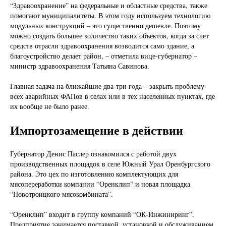
“Здравоохранение” на федеральные и областные средства, также
помогают муниципалитеты. В этом году используем технологию
модульных конструкций – это существенно дешевле. Поэтому
можно создать большее количество таких объектов, когда за счет
средств отрасли здравоохранения возводится само здание, а
благоустройство делает район, – отметила вице-губернатор –
министр здравоохранения Татьяна Савинова.
Главная задача на ближайшие два-три года – закрыть проблему
всех аварийных ФАПов в селах или в тех населенных пунктах, где
их вообще не было ранее.
Импортозамещение в действии
Губернатор Денис Паслер ознакомился с работой двух
производственных площадок в селе Южный Урал Оренбургского
района. Это цех по изготовлению комплектующих для
мясопереработки компании “Оренклип” и новая площадка
“Новотроицкого мясокомбината”.
“Оренклип” входит в группу компаний “ОК-Инжиниринг”.
Предприятие занимается поставкой, установкой и обслуживанием