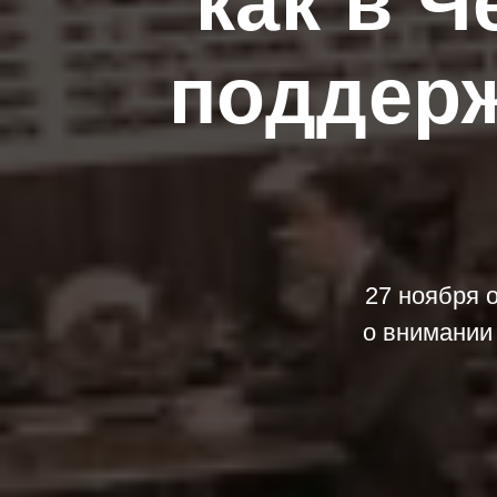
как в 
поддер
27 ноября 
о внимании