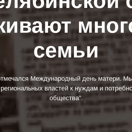
Челябинской 
живают мног
семьи
отмечался Международный день матери. М
 региональных властей к нуждам и потребно
общества”.