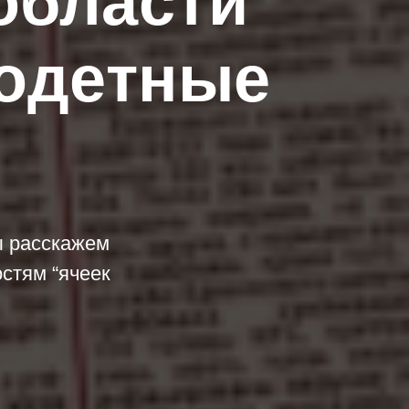
области
одетные
ы расскажем
стям “ячеек