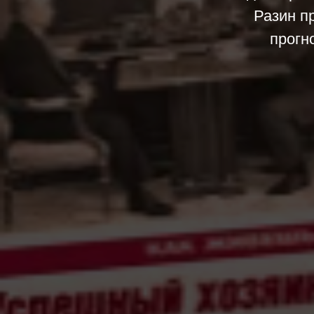
Разин п
прогн