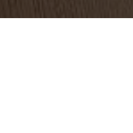
2 декабря
министра
хозяйств
провел о
регионам
прогнозн
посевных
год».
От Оренб