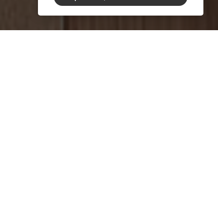
, заместитель
 сельского
а РФ Андрей Разин
нлайн-совещание с
и по вопросу «О
ой структуре
 площадей на 2023
ургской области в