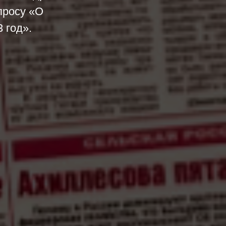
просу «О
 год».