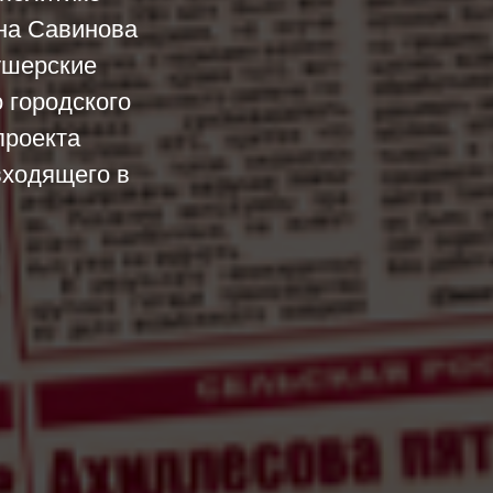
на Савинова
ушерские
 городского
проекта
входящего в