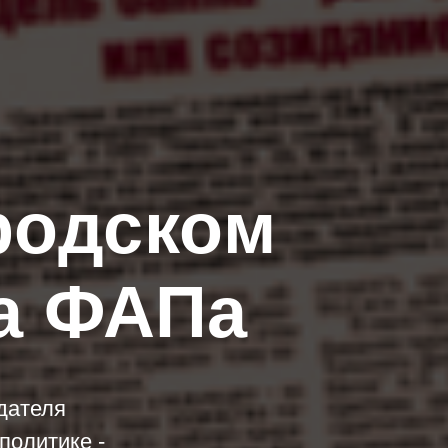
родском
ва ФАПа
дателя
политике -