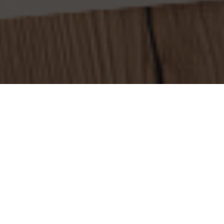
ЗДРАВООХР
8 декабря, вице-гу
Правительства Оре
политике - минист
области Татьяна 