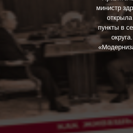
министр зд
открыла
пункты в с
округа
«Модерниза