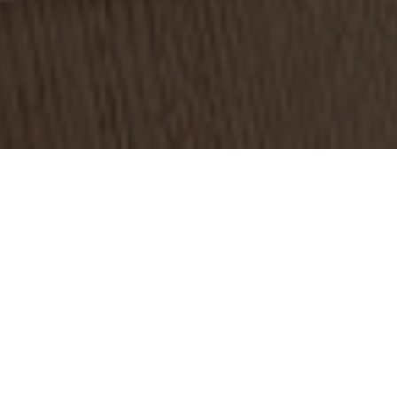
АНЕНИЕ
бернатор - заместитель председателя
нбургской области по социальной
р здравоохранения Оренбургской
Савинова открыла современные