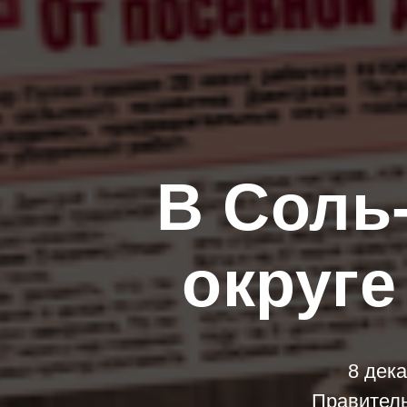
В Соль
округе
8 дек
Правитель