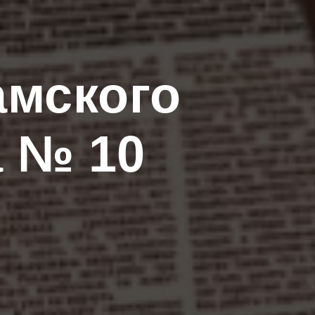
мского
а № 10