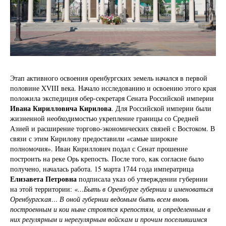
Этап активного освоения оренбургских земель начался в первой
половине XVIII века. Начало исследованию и освоению этого края
положила экспедиция обер-секретаря Сената Российской империи
Ивана Кирилловича Кирилова
. Для Российской империи были
жизненной необходимостью укрепление границы со Средней
Азией и расширение торгово-экономических связей с Востоком. В
связи с этим Кирилову предоставили «самые широкие
полномочия». Иван Кириллович подал с Сенат прошение
построить на реке Орь крепость. После того, как согласие было
получено, началась работа. 15 марта 1744 года императрица
Елизавета Петровна
подписала указ об утверждении губернии
на этой территории:
«…Быть в Оренбурге губернии и именоваться
Оренбургская… В оной губернии ведомым быть всем вновь
построенным и кои ныне строятся крепостям, и определенным в
них регулярным и нерегулярным войскам и прочим поселившимся