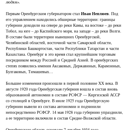
людям».
Иван Неплюев
Первым Оренбургским губернатором стал
. Под
его управлением находились обширные территории: границы
губернии доходили на севере до реки Камы, на востоке – до реки
Тобол, на юге – до Каспийского моря, на западе – до реки Волги.
В составе были территории нынешних Оренбургской,
Челябинской областей, восточной части Самарской области,
Республики Башкортостан, части Республики Татарстан и части
Казахстана. Оренбург в это время стал крупнейшим торговым
посредником между Россией и Средней Азией. В оренбургских
степях появились имения Аксаковых, Державиных, Карамзиных,
Булгаковых, Тимашевых…
Большие изменения произошли в первой половине XX века. В
августе 1920 года Оренбургская губерния вошла в состав вновь
образованной автономии в составе РСФСР — Киргизской АССР
со столицей в Оренбурге. В июле 1925 года Оренбургскую
губернию вывели из состава автономии и подчинили
непосредственно РСФСР. 14 мая 1928 года губернию упразднили,
а ее территорию включили в состав Средне-Волжской области.
Оренбургскую область основали 7 декабря 1934 года.