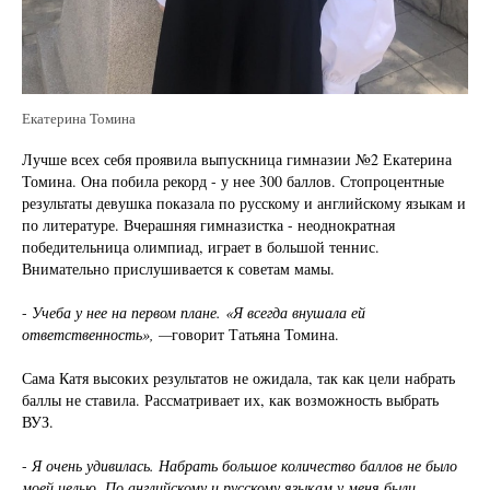
Екатерина Томина
Лучше всех себя проявила выпускница гимназии №2 Екатерина
Томина. Она побила рекорд - у нее 300 баллов. Стопроцентные
результаты девушка показала по русскому и английскому языкам и
по литературе. Вчерашняя гимназистка - неоднократная
победительница олимпиад, играет в большой теннис.
Внимательно прислушивается к советам мамы.
-
Учеба у нее на первом плане. «Я всегда внушала ей
ответственность», —
говорит Татьяна Томина.
Сама Катя высоких результатов не ожидала, так как цели набрать
баллы не ставила. Рассматривает их, как возможность выбрать
ВУЗ.
-
Я очень удивилась. Набрать большое количество баллов не было
моей целью. По английскому и русскому языкам у меня были