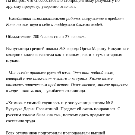
На вопрос, что способствовало стопроцентному результату по
другому предмету, уверенно отвечает:
-
Ежедневная самостоятельная работа, погружение в предмет.
Конечно же, вера в себя и поддержка близких людей
.
Обладателями 200 баллов стали 27 человек.
Выпускница средней школы №8 города Орска Марину Никулина с
младших классов тяготела как к точным, так и к гуманитарным
наукам.
-
Мне всегда нравился русский язык. Это наш родной язык,
который е зря называют великим и могучим. Химия тоже
оказалась интересным предметом. Оказывается, многие процессы
в мире – это химия,
- улыбается отличница.
«Химия» с химией случилась и у экс-ученицы школы № 8
Бузулука Дарьи Яговитиной. Предмет ей очень понравился. С
русским языком была «на ты», поэтому сдать предмет не
составило труда.
Всех отличников подготовили преподаватели высшей