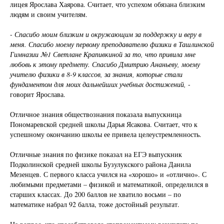
лицея Ярослава Хаярова. Считает, что успехом обязана близким
людям и своим учителям.
-
Спасибо моим близким и окружающим за поддержку и веру в
меня. Спасибо моему первому преподавателю физики в Ташлинской
Гимназии №1 Светлане Крапивкиной за то, что привила мне
любовь к этому предмету. Спасибо Дмитрию Ананьеву, моему
учителю физики в 8-9 классов, за знания, которые стали
фундаментом для моих дальнейших учебных достижений,
-
говорит Ярослава.
Отличное знания обществознания показала выпускница
Пономаревской средней школы Дарья Ясакова. Считает, что к
успешному окончанию школы ее привела целеустремленность.
Отличные знания по физике показал на ЕГЭ выпускник
Подколинской средней школы Бузулукского района Данила
Мезенцев. С первого класса учился на «хорошо» и «отлично». С
любимыми предметами – физикой и математикой, определился в
старших классах. До 200 баллов не хватило восьми – по
математике набрал 92 балла, тоже достойный результат.