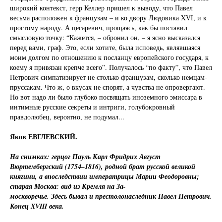
широкий контекст, герр Келлер пришел к выводу, что Павел
весьма расположен к французам – и ко двору Людовика XVI, и к
простому народу. А цесаревич, прощаясь, как бы поставил
смысловую точку: “Кажется, – обронил он, – я ясно высказался
перед вами, граф. Это, если хотите, была исповедь, являвшаяся
моим долгом по отношению к посланцу европейского государя, к
коему я привязан крепче всего”. Получалось “по факту”, что Павел
Петрович симпатизирует не столько французам, сколько немцам-
пруссакам. Что ж, о вкусах не спорят, а чувства не опровергают.
Но вот надо ли было глубоко посвящать иноземного эмиссара в
интимные русские секреты и интриги, голубокровный
правдолюбец, вероятно, не подумал...
Яков ЕВГЛЕВСКИЙ.
На снимках: герцог Пауль Карл Фридрих Август
Вюртембергский (1754–1816), родной брат русской великой
княгини, а впоследствии императрицы Марии Феодоровны;
старая Москва: вид из Кремля на За-
москворечье. Здесь бывал и престолонаследник Павел Петрович.
Конец XVIII века.