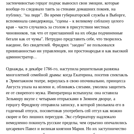
застенчивостью герцог подчас выносил свои эмоции, которые
вообще-то следовало таить за стенами домашних покоев, на
публику, “на люди”. Во время губернаторской службы в Выборге,
вспоминала самодержица, “сцены – к великому соблазну целого
края – часто случались за столом в присутствии местных
чиновников, так что от приглашений на их обеды подчиненные
бегали как от чумы”. Нетрудно представить себе, что творилось
наедине, без свидетелей. Фридрих “заодно” не пользовался
привязанностью ни управленцев, ни простонародья и как высокий
администратор...
Однажды, в декабре 1786-го, наступила решительная развязка
многолетней семейной драмы: когда Екатерина, посетив спектакль
в Эрмитажном театре, вернулась в свою опочивальню, принцесса
Августа упала на колени и, обливаясь слезами, умоляла защитить
ее от свирепого мужа. Императрица вспыхнула: она оставила
Зельмиру вкупе с четырьмя отпрысками в Зимнем дворце, а
герцогу Фридриху отправила записку, в которой увольняла его в
годичный отпуск, посоветовав употребить сей отгул как можно
скорее и без лишних пересудов. Экс-губернатору надлежало
немедленно покинуть русские пределы, чем серьезно опечалились
цесаревич Павел и великая княгиня Мария. Но их заступничество