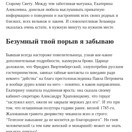
Старому Свету. Между тем заботливая матушка, Екатерина
Алексеевна, донельзя любила выслушивать приватную
информацию о поведении и настроениях всех своих родных и
близких, всех вельмож и лакеев. И словоохотливая Зельмира
оказалась очень кстати, в нужную минуту на нужном месте.
Безумный твой порыв я забываю
Бывшая всегда настороже повелительница, узнав кое-какие
дополнительные подробности, нахмурила брови. Царице
доложили, что Фридрих Вюртембергский, злоупотребив русским
гостеприимством, завязал тайные контакты со шведами ради
некоего “действа” на благо престолонаследника Павла Петровича
и вообще дурно влиял на него – понятно, в каком направлении.
Екатерину охватила подлинная ярость: она сказала своему
кабинет-секретарю Александру Храповицкому, что герцог
“заслужил кнут, ежели не закрыли мерзких дел его”. И это при
том, что оглашенная полутора годами ранее, весной 1785-го,
Жалованная грамота дворянству чеканила ясно и строго:
“Телесное наказание да не коснется до благородного”. Но гнев
человеческий (а тем паче женский и монарший) может не знать
никаких преград!