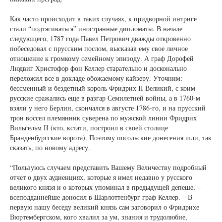
Как часто происходит в таких случаях, к придворной интриге
стали “подтягиваться” иностранные дипломаты. В начале
следующего, 1787 года Павел Петрович дважды откровенно
побеседовал с прусским послом, высказав ему свое личное
отношение к громкому семейному эпизоду. А граф Дорофей
Людвиг Христофор фон Келлер старательно и досконально
переложил все в докладе обожаемому кайзеру. Уточним:
бессменный и бездетный король Фридрих II Великий, с коим
русские сражались еще в разгар Семилетней войны, а в 1760-м
взяли у него Берлин, скончался в августе 1786-го, и на прусский
трон воссел племянник суверена по мужской линии Фридрих
Вильгельм II (кто, кстати, построил в своей столице
Бранденбургские ворота). Поэтому посольские донесения шли, так
сказать, по новому адресу.
“Пользуюсь случаем представить Вашему Величеству подробный
отчет о двух аудиенциях, которые я имел недавно у русского
великого князя и о которых упоминал в предыдущей депеше, –
всеподданнейше доносил в Шарлоттенбург граф Келлер. – В
первую нашу беседу великий князь сам заговорил о Фридрихе
Вюртембергском, кого хвалил за ум, знания и трудолюбие,