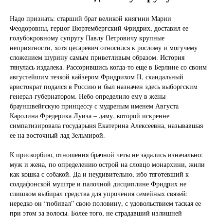
Надо признать: старший брат великой княгини Марии
Феодоровны, герцог Вюртембергский Фридрих, доставил ее
голубокровному супругу Павлу Петровичу крупные
неприятности, хотя цесаревич относился к рослому и могучему
сложением шурину самым приветливым образом. История
тянулась издалека. Рассорившись когда-то еще в Берлине со своим
августейшим тезкой кайзером Фридрихом II, скандальный
аристократ подался в Россию и был назначен здесь выборгским
генерал-губернатором. Небо определило ему в жены
брауншвейгскую принцессу с мудреным именем Августа
Каролина Фредерика Луиза – даму, которой искренне
симпатизировала государыня Екатерина Алексеевна, называвшая
ее на восточный лад Зельмирой.
К прискорбию, отношения брачной четы не задались изначально:
муж и жена, по определению острой на словцо монархини, жили
как кошка с собакой. Да и неудивительно, ибо тяготевший к
солдафонской муштре и палочной дисциплине Фридрих не
слишком выбирал средства для упрочения семейных связей:
нередко он “побивал” свою половину, с удовольствием таская ее
при этом за волосы. Более того, не страдавший излишней