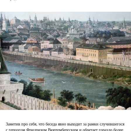
Заметив про себя, что беседа явно выходит за рамки случившегося
с герцогом Фридрихом Вюртембергским и обретает гораздо более