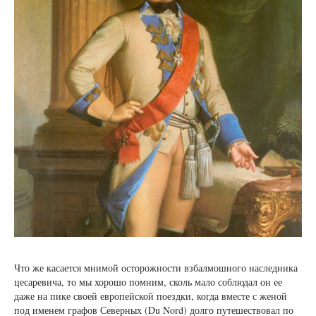
Что же касается мнимой осторожности взбалмошного наследника
цесаревича, то мы хорошо помним, сколь мало соблюдал он ее
даже на пике своей европейской поездки, когда вместе с женой
под именем графов Северных (Du Nord) долго путешествовал по