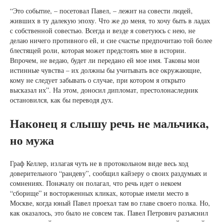
“Это событие, – посетовал Павел, – лежит на совести людей,
живших в ту далекую эпоху. Что же до меня, то хочу быть в ладах
с собственной совестью. Всегда и везде я советуюсь с нею, не
делаю ничего противного ей, и сие счастье предпочитаю той более
блестящей роли, которая может предстоять мне в истории.
Впрочем, не ведаю, будет ли передано ей мое имя. Таковы мои
истинные чувства – их должны бы учитывать все окружающие,
кому не следует забывать о случае, при котором я открыто
высказал их”. На этом, доносил дипломат, престолонаследник
остановился, как бы переводя дух.
Наконец я слышу речь не мальчика,
но мужа
Граф Келлер, излагая чуть не в протокольном виде весь ход
доверительного “рандеву”, сообщил кайзеру о своих раздумьях и
сомнениях. Поначалу он полагал, что речь идет о некоем
“сборище” и восторженных кликах, которые имели место в
Москве, когда юный Павел проехал там во главе своего полка. Но,
как оказалось, это было не совсем так. Павел Петрович разъяснил