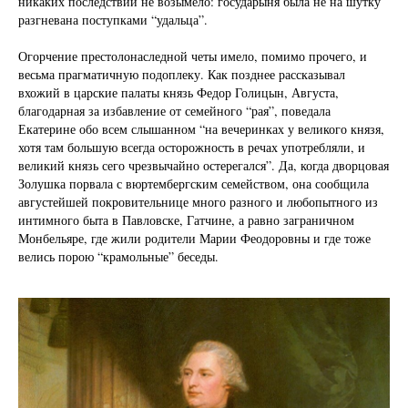
никаких последствий не возымело: государыня была не на шутку
разгневана поступками “удальца”.
Огорчение престолонаследной четы имело, помимо прочего, и
весьма прагматичную подоплеку. Как позднее рассказывал
вхожий в царские палаты князь Федор Голицын, Августа,
благодарная за избавление от семейного “рая”, поведала
Екатерине обо всем слышанном “на вечеринках у великого князя,
хотя там большую всегда осторожность в речах употребляли, и
великий князь сего чрезвычайно остерегался”. Да, когда дворцовая
Золушка порвала с вюртембергским семейством, она сообщила
августейшей покровительнице много разного и любопытного из
интимного быта в Павловске, Гатчине, а равно заграничном
Монбельяре, где жили родители Марии Феодоровны и где тоже
велись порою “крамольные” беседы.