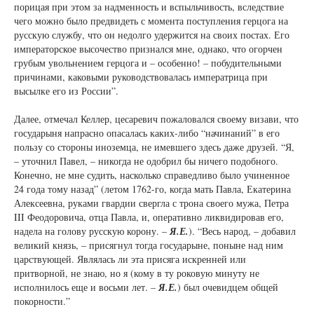
порицая при этом за надменность и вспыльчивость, вследствие
чего можно было предвидеть с момента поступления герцога на
русскую службу, что он недолго удержится на своих постах. Его
императорское высочество признался мне, однако, что огорчен
грубым увольнением герцога и – особенно! – побудительными
причинами, каковыми руководствовалась императрица при
высылке его из России”.
Далее, отмечал Келлер, цесаревич пожаловался своему визави, что
государыня напрасно опасалась каких-либо “начинаний” в его
пользу со стороны иноземца, не имевшего здесь даже друзей. “Я,
– уточнил Павел, – никогда не одобрил бы ничего подобного.
Конечно, не мне судить, насколько справедливо было учиненное
24 года тому назад” (летом 1762-го, когда мать Павла, Екатерина
Алексеевна, руками гвардии свергла с трона своего мужа, Петра
III Феодоровича, отца Павла, и, оперативно ликвидировав его,
надела на голову русскую корону. –
Я.Е.
). “Весь народ, – добавил
великий князь, – присягнул тогда государыне, поныне над ним
царствующей. Являлась ли эта присяга искренней или
притворной, не знаю, но я (кому в ту роковую минуту не
исполнилось еще и восьми лет. –
Я.Е.
) был очевидцем общей
покорности.”