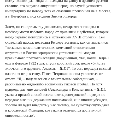
послу: всякий раз, когда он выходил на улицу в древней русской
столице, его окружал ликующий народ, но случай успокоить
императрицу по поводу всех ее опасений произошел не в Москве,
а в Петербурге, под сводами Зимнего дворца.
Затем, по свидетельству дипломата, цесаревич заговорил о
необходимости избавить народ от привычки к действам, которые
неоднократно повторялись в истекающем XVIII столетии. Сей
словесный пассаж позволил Келлеру вставить, как он выразился,
“несколько космополитических замечаний относительно
отсутствия в России юридически установленной модели
правильного престолонаследия (порушенной, увы, волей Петра I
еще в феврале 1722 года, спустя короткий срок после убийства
злосчастного царевича Алексея. –
Я.Е.
)”. То есть перехода высшей
власти от отца к сыну. Павел Петрович не стал уклоняться от
ответа. “Я, – поделился он с влиятельным собеседником, –
рассчитываю когда-либо восполнить таковой пробел. Но хотя
природа, дав мне сыновей (Александра и Константина. –
Я.Е.
),
указала прямой способ восстановить допетровский порядок по
передаче высших державных полномочий, я не вполне убежден,
хорошо ли будет внедрить у нас систему, не существующую даже
в королевской Франции, где законы отличаются достаточной
определенностью”.