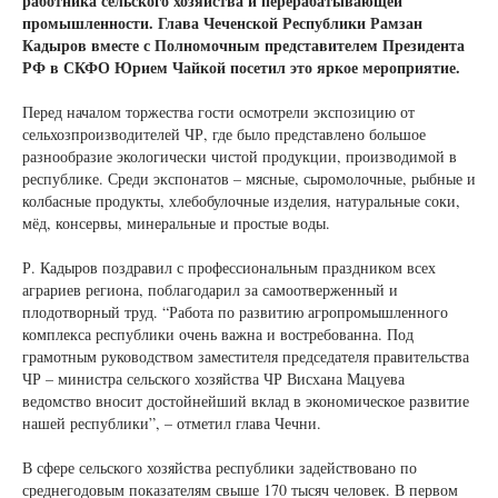
работника сельского хозяйства и перерабатывающей
промышленности. Глава Чеченской Республики Рамзан
Кадыров вместе с Полномочным представителем Президента
РФ в СКФО Юрием Чайкой посетил это яркое мероприятие.
Перед началом торжества гости осмотрели экспозицию от
сельхозпроизводителей ЧР, где было представлено большое
разнообразие экологически чистой продукции, производимой в
республике. Среди экспонатов – мясные, сыромолочные, рыбные и
колбасные продукты, хлебобулочные изделия, натуральные соки,
мёд, консервы, минеральные и простые воды.
Р. Кадыров поздравил с профессиональным праздником всех
аграриев региона, поблагодарил за самоотверженный и
плодотворный труд. “Работа по развитию агропромышленного
комплекса республики очень важна и востребованна. Под
грамотным руководством заместителя председателя правительства
ЧР – министра сельского хозяйства ЧР Висхана Мацуева
ведомство вносит достойнейший вклад в экономическое развитие
нашей республики”, – отметил глава Чечни.
В сфере сельского хозяйства республики задействовано по
среднегодовым показателям свыше 170 тысяч человек. В первом