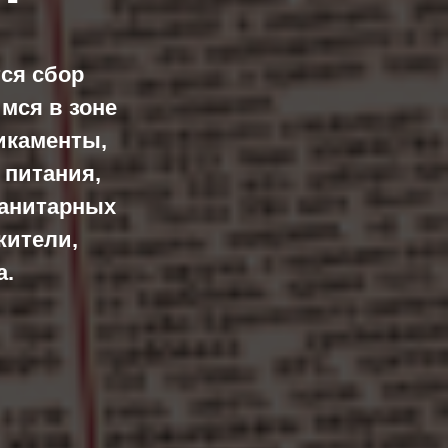
ся сбор
мся в зоне
икаменты,
 питания,
манитарных
жители,
а.