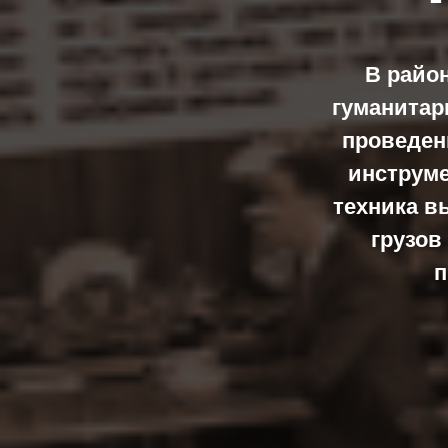
В райо
гуманитар
проведен
инструме
техника в
грузов
п