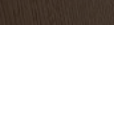
 хозяйства РФ Оксана Лут подтвердила, что урожай з
тур в 2024 году составил 129,8 млн тонн, сообщает “И
лому году 129,8 млн тонн, пятый урожай в истории стра
сероссийском муниципальном форуме “Малая родина – си