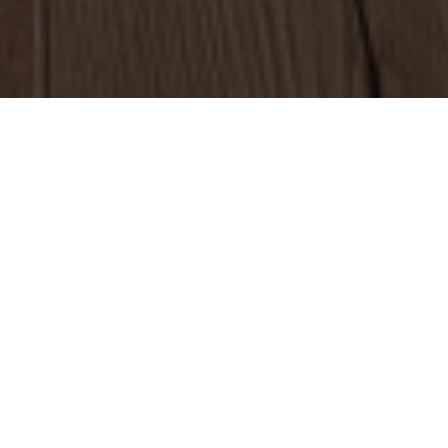
Министр сельского
зернобобовых куль
“Произвели по прош
во вторник на II В