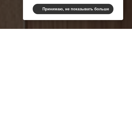
Принимаю, не показывать больше
ерновых и
нтерфакс”.
ны”, – заявила Лут
ла России”.