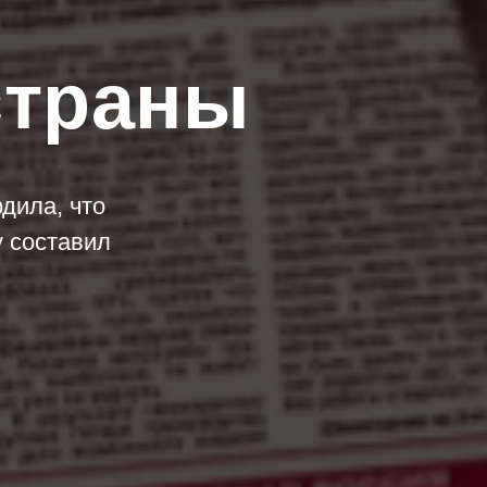
страны
дила, что
у составил